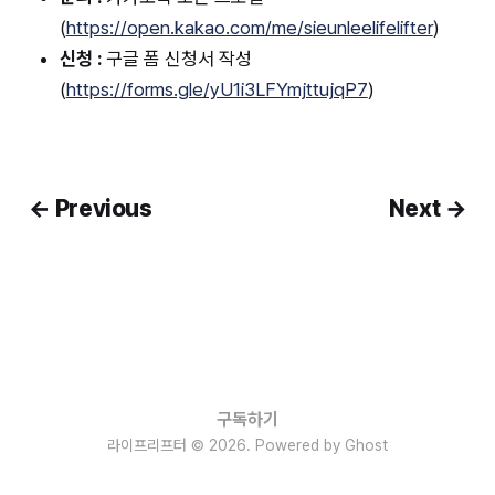
(
https://open.kakao.com/me/sieunleelifelifter
)
신청 :
구글 폼 신청서 작성
(
https://forms.gle/yU1i3LFYmjttujqP7
)
← Previous
Next →
구독하기
라이프리프터 © 2026. Powered by
Ghost