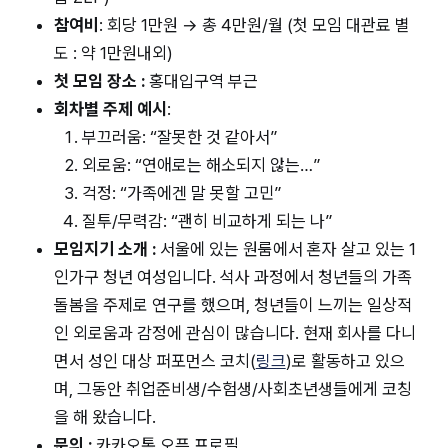
참여비
: 회당 1만원 → 총 4만원/월 (첫 모임 대관료 별
도 : 약 1만원내외)
첫 모임 장소 :
홍대입구역 부근
회차별 주제 예시
:
부끄러움:
“잘못한 것 같아서”
외로움:
“연애로는 해소되지 않는…”
걱정:
“가족에겐 말 못할 고민”
질투/무력감:
“괜히 비교하게 되는 나”
모임지기 소개 :
서울에 있는 원룸에서 혼자 살고 있는 1
인가구 청년 여성입니다. 석사 과정에서 청년들의 가족
돌봄을 주제로 연구를 했으며, 청년들이 느끼는 일상적
인 외로움과 감정에 관심이 많습니다. 현재 회사를 다니
면서 성인 대상 퍼포먼스 코치(
링크
)로 활동하고 있으
며, 그동안 취업준비생/수험생/사회초년생들에게 코칭
을 해 왔습니다.
문의 :
카카오톡 오픈 프로필