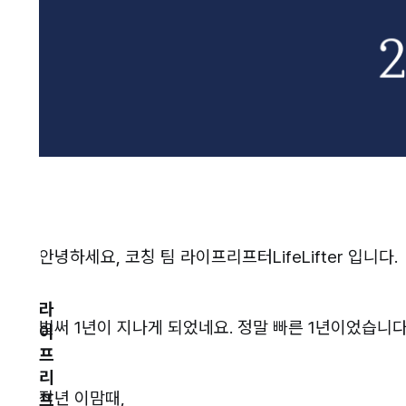
안녕하세요, 코칭 팀 라이프리프터LifeLifter 입니다.
라
벌써 1년이 지나게 되었네요. 정말 빠른 1년이었습니다
이
프
리
작년 이맘때,
프